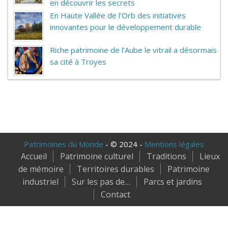
en découvrir les secrets
En Haute Vallée de l’Orb des initiatives
innovantes pour le développement durable
Riche patrimoine de l’Aube le vitrail a désormais
sa cité à Troyes
Patrimoines du Monde
- © 2024 -
Mentions légales
Accueil
Patrimoine culturel
Traditions
Lieux
de mémoire
Territoires durables
Patrimoine
industriel
Sur les pas de…
Parcs et jardins
Contact