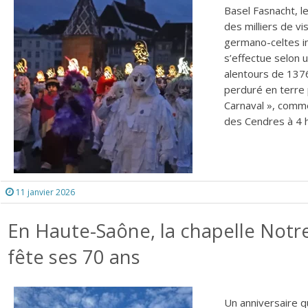
Basel Fasnacht, l
des milliers de vi
germano-celtes in
s’effectue selon 
alentours de 1376
perduré en terre
Carnaval », comme
des Cendres à 4 h
11 janvier 2026
En Haute-Saône, la chapelle No
fête ses 70 ans
Un anniversaire q