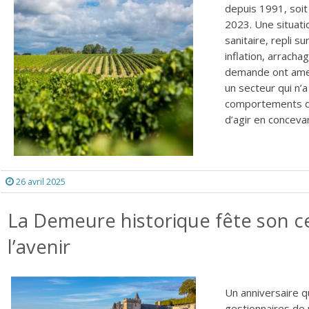
depuis 1991, soit 
2023. Une situati
sanitaire, repli s
inflation, arracha
demande ont amené
un secteur qui n’
comportements du
d’agir en conceva
26 avril 2025
La Demeure historique fête son c
l’avenir
Un anniversaire q
gestionnaires de 