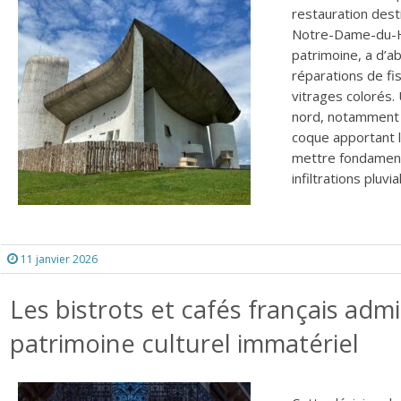
restauration dest
Notre-Dame-du-Ha
patrimoine, a d’a
réparations de fi
vitrages colorés.
nord, notamment l
coque apportant l
mettre fondamenta
infiltrations pluv
11 janvier 2026
Les bistrots et cafés français admi
patrimoine culturel immatériel