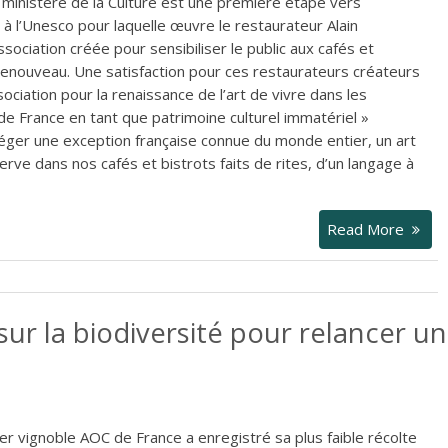
 ministère de la Culture est une première étape vers
me à l’Unesco pour laquelle œuvre le restaurateur Alain
sociation créée pour sensibiliser le public aux cafés et
 renouveau. Une satisfaction pour ces restaurateurs créateurs
ociation pour la renaissance de l’art de vivre dans les
 de France en tant que patrimoine culturel immatériel »
éger une exception française connue du monde entier, un art
erve dans nos cafés et bistrots faits de rites, d’un langage à
Read More
sur la biodiversité pour relancer un
er vignoble AOC de France a enregistré sa plus faible récolte