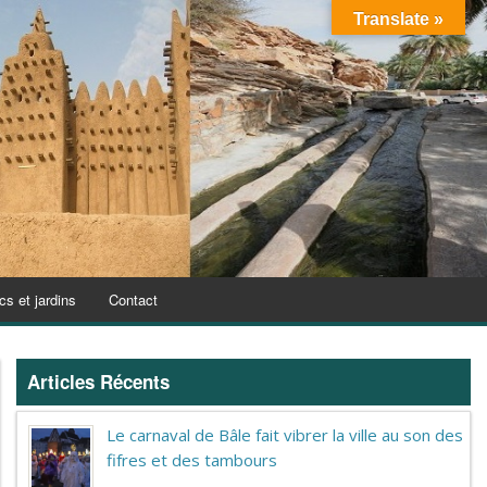
Translate »
cs et jardins
Contact
Articles Récents
Le carnaval de Bâle fait vibrer la ville au son des
fifres et des tambours