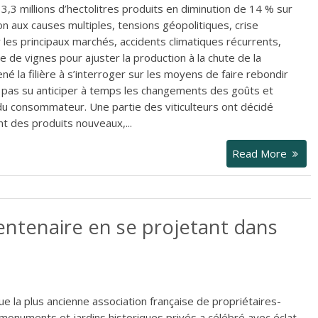
3,3 millions d’hectolitres produits en diminution de 14 % sur
on aux causes multiples, tensions géopolitiques, crise
ur les principaux marchés, accidents climatiques récurrents,
ge de vignes pour ajuster la production à la chute de la
 la filière à s’interroger sur les moyens de faire rebondir
a pas su anticiper à temps les changements des goûts et
 consommateur. Une partie des viticulteurs ont décidé
nt des produits nouveaux,...
Read More
entenaire en se projetant dans
ue la plus ancienne association française de propriétaires-
monuments et jardins historiques privés a célébré avec éclat