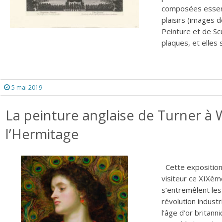
composées essent
plaisirs (images 
Peinture et de Scu
plaques, et elles 
5 mai 2019
La peinture anglaise de Turner à 
l’Hermitage
Cette exposition
visiteur ce XIXèm
s’entremêlent les
révolution indust
l’âge d’or britann