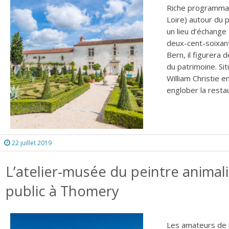
Riche programmat
Loire) autour du 
un lieu d’échange
deux-cent-soixan
Bern, il figurera 
du patrimoine. Sit
William Christie e
englober la restau
22 juillet 2019
L’atelier-musée du peintre anima
public à Thomery
Les amateurs de l