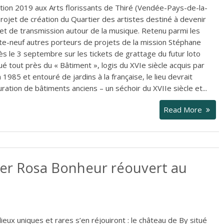
ion 2019 aux Arts florissants de Thiré (Vendée-Pays-de-la-
projet de création du Quartier des artistes destiné à devenir
 et de transmission autour de la musique. Retenu parmi les
te-neuf autres porteurs de projets de la mission Stéphane
dès le 3 septembre sur les tickets de grattage du futur loto
ué tout près du « Bâtiment », logis du XVIe siècle acquis par
n 1985 et entouré de jardins à la française, le lieu devrait
ration de bâtiments anciens – un séchoir du XVIIe siècle et...
Read More
lier Rosa Bonheur réouvert au
ieux uniques et rares s’en réjouiront : le château de By situé