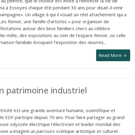
au peintre, que le visiteur est invité à réinvestir la vie de
rna à Essoyes chaque été pendant 30 ans pour disait-il venir
ampagne». Un village à qui il vouait un réel attachement qui a
Les Renoir, une famille d’artistes » pour organiser de
stations autour des lieux familiers chers au célèbre
êle-mêle, des expositions au sein de l’espace Renoir, ou celle
maison familiale évoquant l’exposition des œuvres...
Read More
n patrimoine industriel
ectricité est une grande aventure humaine, scientifique et
lle EDF participe depuis 70 ans. Pour faire partager au grand
leuse odyssée électrique l’électricien et leader mondial des
one a imaginé un parcours scénique artistique et culturel