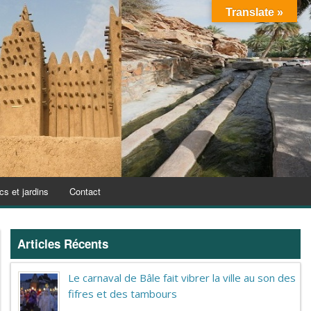
Translate »
cs et jardins
Contact
Articles Récents
Le carnaval de Bâle fait vibrer la ville au son des
fifres et des tambours