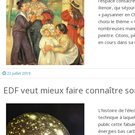
l’espace consacré 
Renoir, qui séjou
« paysanner en Ch
choisi le thème « 
nombreuses manife
peintre. Citons, p
en cours dans sa 
22 juillet 2019
EDF veut mieux faire connaître so
L’histoire de l’él
technique à laque
public cette fabu
énergies bas carb