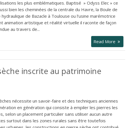
lisations les plus emblématiques. Baptisé » Odyss Elec » ce
ussi bien les cheminées de la centrale du Havre, la Boule de
le hydraulique de Bazacle à Toulouse ou l’usine marémotrice
t animation artistique et réalité virtuelle il raconte de façon
endue au travers de...
Read More
 sèche inscrite au patrimoine
sèches nécessite un savoir-faire et des techniques anciennes
ération en génération qui consiste à empiler les pierres les
s, selon un placement particulier sans utiliser aucun autre
es surtout dans les zones rurales sans être toutefois
s urbaines, les constructions en pierre sèche ont contribué