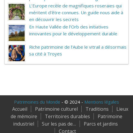
L’Europe recèle de magnifiques roseraies qui
méritent d’être connues. Un guide nous aide à
en découvrir les secrets
En Haute Vallée de l’Orb des initiatives
innovantes pour le développement durable
Riche patrimoine de l’Aube le vitrail a désormais
sa cité à Troyes
Patrimoines du Monde
- © 2024 -
Mentions légales
Accueil
Patrimoine culturel
Traditions
Lieux
de mémoire
Territoires durables
Patrimoine
industriel
Sur les pas de…
Parcs et jardins
Contact