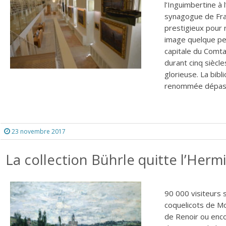
l’Inguimbertine à 
synagogue de Fran
prestigieux pour 
image quelque pe
capitale du Comta
durant cinq siècl
glorieuse. La bib
renommée dépasse
23 novembre 2017
La collection Bührle quitte l’Her
90 000 visiteurs
coquelicots de Mo
de Renoir ou enc