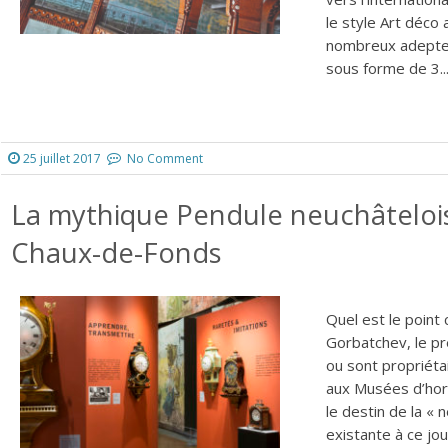
le style Art déco 
nombreux adeptes
sous forme de 3..
25 juillet 2017
No Comment
La mythique Pendule neuchâteloise
Chaux-de-Fonds
Quel est le point 
Gorbatchev, le p
ou sont propriéta
aux Musées d’horl
le destin de la « 
existante à ce jo