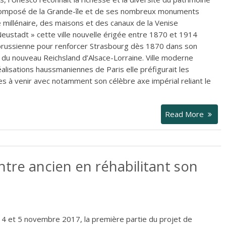
omposé de la Grande-île et de ses nombreux monuments
e millénaire, des maisons et des canaux de la Venise
Neustadt » cette ville nouvelle érigée entre 1870 et 1914
 prussienne pour renforcer Strasbourg dès 1870 dans son
e du nouveau Reichsland d’Alsace-Lorraine. Ville moderne
éalisations haussmaniennes de Paris elle préfigurait les
es à venir avec notamment son célèbre axe impérial reliant le
Read More
tre ancien en réhabilitant son
s 4 et 5 novembre 2017, la première partie du projet de