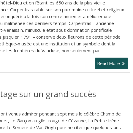
l’hôtel-Dieu et en fêtant les 650 ans de la plus vieille
ce, Carpentras table sur son patrimoine culturel et religieux
reconquérir à la fois son centre ancien et améliorer une
u malmenée ces derniers temps. Carpentras – ancienne
t-Venaissin, minuscule état sous domination pontificale
es jusqu’en 1791 – conserve deux fleurons de cette période
liothèque-musée est une institution et un symbole dont la
 les frontières du Vaucluse, non seulement par...
Read More
mitage sur un grand succès
 sont venus admirer pendant sept mois le célèbre Champ de
net, Le Garçon au gilet rouge de Cézanne, La Petite Irène
ore Le Semeur de Van Gogh pour ne citer que quelques-uns