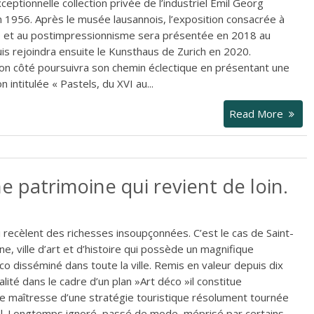
ceptionnelle collection privée de l’industriel Emil Georg
 1956. Après le musée lausannois, l’exposition consacrée à
e et au postimpressionnisme sera présentée en 2018 au
uis rejoindra ensuite le Kunsthaus de Zurich en 2020.
on côté poursuivra son chemin éclectique en présentant une
n intitulée « Pastels, du XVI au...
Read More
e patrimoine qui revient de loin.
ui recèlent des richesses insoupçonnées. C’est le cas de Saint-
ne, ville d’art et d’histoire qui possède un magnifique
co disséminé dans toute la ville. Remis en valeur depuis dix
alité dans le cadre d’un plan »Art déco »il constitue
èce maîtresse d’une stratégie touristique résolument tournée
nal. Longtemps ignoré, passé de mode, méprisé par certains,