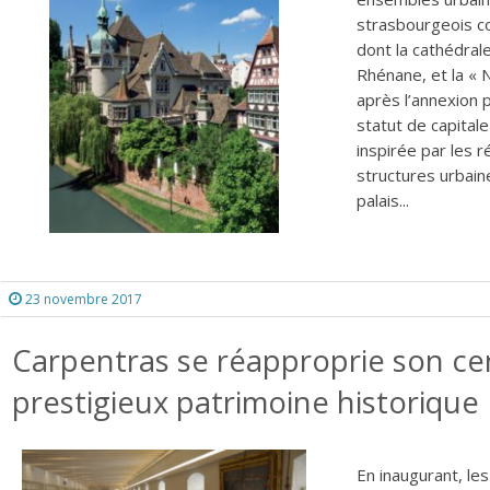
strasbourgeois c
dont la cathédral
Rhénane, et la « 
après l’annexion
statut de capital
inspirée par les r
structures urbain
palais...
23 novembre 2017
Carpentras se réapproprie son cen
prestigieux patrimoine historique
En inaugurant, le