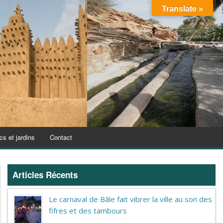
Translate »
cs et jardins
Contact
Articles Récents
Le carnaval de Bâle fait vibrer la ville au son des
fifres et des tambours