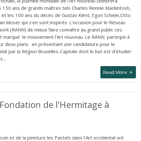
rochain, la Journée mondiale de l’Art nouveau célébrera
 150 ans de grands maîtres tels Charles Rennie Mackintosh,
et les 100 ans du décès de Gustav Klimt, Egon Schiele,Otto
 Moser qui s’en sont inspirés. L’occasion pour le Réseau
ork (RANN) de mieux faire connaître au grand public ces
ont marqué le mouvement l’Art nouveau. Le RANN participe à
ur deux plans : en présentant une candidature pour le
tié par la Région Bruxelles-Capitale dont le but est d’étudier
...
Read More
a Fondation de l’Hermitage à
ssin et de la peinture les Pastels dans l’Art occidental ont