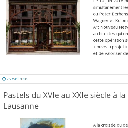
Le 10 juin 2018 p
simultanément les
ou Peter Berhens 
Wagner et Koloman
Art Nouveau Netw
architectes qui 
cette opération s
nouveau projet ini
et de valoriser des
26 avril 2018
Pastels du XVIe au XXIe siècle à l
Lausanne
A la croisée du de