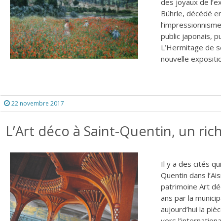
des joyaux de l’ex
Bührle, décédé en
l’impressionnism
public japonais, p
L’Hermitage de s
nouvelle expositio
22 novembre 2017
L’Art déco à Saint-Quentin, un rich
Il y a des cités q
Quentin dans l’Ais
patrimoine Art dé
ans par la municip
aujourd’hui la pi
vers l’internatio