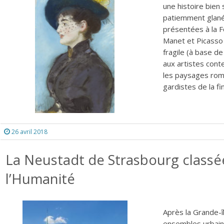
une histoire bie
patiemment glanée
présentées à la F
Manet et Picasso 
fragile (à base de
aux artistes cont
les paysages roma
gardistes de la fin
26 avril 2018
La Neustadt de Strasbourg classé
l’Humanité
Après la Grande-î
ensembles urbains