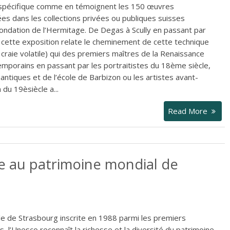
n spécifique comme en témoignent les 150 œuvres
s dans les collections privées ou publiques suisses
ondation de l’Hermitage. De Degas à Scully en passant par
cette exposition relate le cheminement de cette technique
 craie volatile) qui des premiers maîtres de la Renaissance
emporains en passant par les portraitistes du 18ème siècle,
ntiques et de l’école de Barbizon ou les artistes avant-
 du 19èsiècle a...
Read More
e au patrimoine mondial de
le de Strasbourg inscrite en 1988 parmi les premiers
, l’Unesco reconnaît la richesse et la diversité du patrimoine