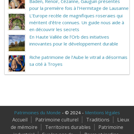
Baden, Renoir, Cézanne, Gauguin présentés
pour la première fois à l’Hermitage de Lausanne
L’Europe recèle de magnifiques roseraies qui
méritent d’être connues. Un guide nous aide à
en découvrir les secrets
En Haute Vallée de l’Orb des initiatives
innovantes pour le développement durable
Riche patrimoine de l’Aube le vitrail a désormais
sa cité à Troyes
Patrimoines du Monde
- © 2024 -
Mentions légales
Accueil
Patrimoine culturel
Traditions
Lieux
de mémoire
Territoires durables
Patrimoine