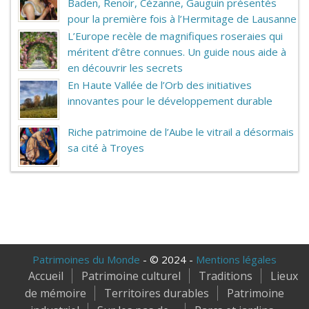
Baden, Renoir, Cézanne, Gauguin présentés
pour la première fois à l’Hermitage de Lausanne
L’Europe recèle de magnifiques roseraies qui
méritent d’être connues. Un guide nous aide à
en découvrir les secrets
En Haute Vallée de l’Orb des initiatives
innovantes pour le développement durable
Riche patrimoine de l’Aube le vitrail a désormais
sa cité à Troyes
Patrimoines du Monde
- © 2024 -
Mentions légales
Accueil
Patrimoine culturel
Traditions
Lieux
de mémoire
Territoires durables
Patrimoine