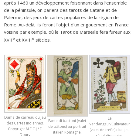
après 1460 un développement foisonnant dans l’ensemble
de la péninsule, on parlera des tarots de Catane et de
Palerme, des jeux de cartes populaires de la région de
Rome. Au-delà, ils feront l’objet d’un engouement en France
voisine par exemple, où le Tarot de Marseille fera fureur aux
e
e
XVII
et XVIII
siècles.
Dame de carreau du jeu
Le
Fante di bastoni (valet
des Cartes indiennes.
Vendangeur/Cultivateur
de bâtons) au portrait
Copyright M.F.C.J / F.
(valet de trèfle) d’un jeu
italien Romagne.
Doury
révolutionnaire.