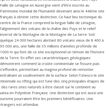
Faille de Limagne en Auvergne vient d’être inscrite au
Patrimoine mondial de l’humanité devenant ainsi le 44ème site
français à obtenir cette distinction. Ce haut lieu tectonique du
centre de la France comprend la longue faille de Limagne,
l’alignement des volcans de la chaîne des Puys et le relief
inversé de la Montagne de la Montagne de La Serre. Soit
quelque 24 000 hectares abritant 80 volcans vieux de 8 400 à
95 000 ans, une faille de 35 millions d’années profonde de
1000 m qui font de ce site exceptionnel un témoin de l’histoire
de la Terre. En effet ses caractéristiques géologiques
démontrent comment la croûte continentale se fissure puis
s’effondre, permettant au magma profond de remonter
entraînant un soulèvement de la surface. Selon l’Unesco le site
inentale ou rifting qui est l’une des cinq principales étapes de
des rares sites naturels à être classé sur le continent au
tea en Polynésie Française. Une distinction qui est aussi une
e tourisme pourraient être les premiers bénéficiaires. Une
étrangers est attendue.