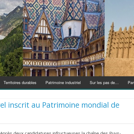
Territoires durables
Patrimoine industriel
Sur les pas de…
Par
el inscrit au Patrimoine mondial de
Après deux candidatures infructueuses la chaîne des Puys-