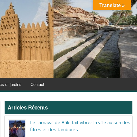
Translate »
cs et jardins
Contact
Articles Récents
Le carnaval de Bâle fait vibrer la ville au son des
fifres et des tambours