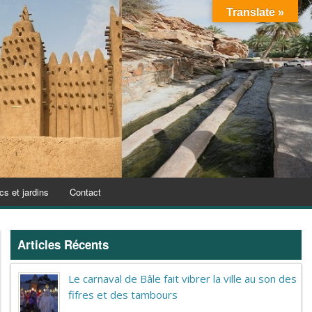
Translate »
cs et jardins
Contact
Articles Récents
Le carnaval de Bâle fait vibrer la ville au son des
fifres et des tambours