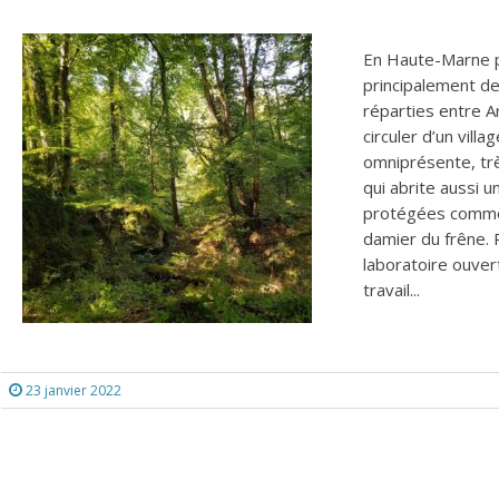
En Haute-Marne pa
principalement de
réparties entre A
circuler d’un vill
omniprésente, trè
qui abrite aussi 
protégées comme l
damier du frêne. P
laboratoire ouver
travail...
23 janvier 2022