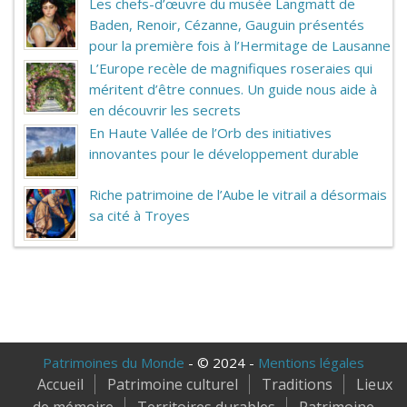
Les chefs-d’œuvre du musée Langmatt de
Baden, Renoir, Cézanne, Gauguin présentés
pour la première fois à l’Hermitage de Lausanne
L’Europe recèle de magnifiques roseraies qui
méritent d’être connues. Un guide nous aide à
en découvrir les secrets
En Haute Vallée de l’Orb des initiatives
innovantes pour le développement durable
Riche patrimoine de l’Aube le vitrail a désormais
sa cité à Troyes
Patrimoines du Monde
- © 2024 -
Mentions légales
Accueil
Patrimoine culturel
Traditions
Lieux
de mémoire
Territoires durables
Patrimoine