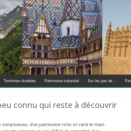
Territoires durables
Patrimoine industriel
Sur les pas de…
Par
peu connu qui reste à découvrir
 somptueuse, d’un patrimoine riche et varié le Haut-
 paradoxalement un vrai déficit de notoriété. Des