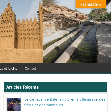
Translate »
cs et jardins
Contact
Articles Récents
Le carnaval de Bâle fait vibrer la ville au son des
fifres et des tambours