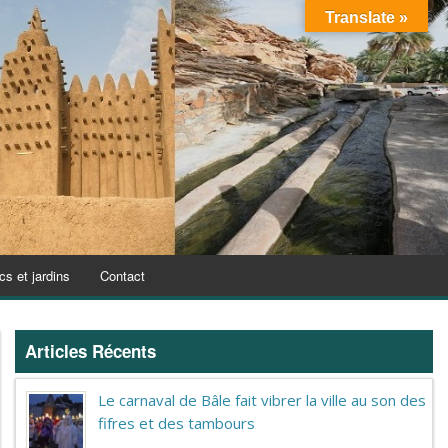
Translate »
cs et jardins
Contact
Articles Récents
Le carnaval de Bâle fait vibrer la ville au son des
fifres et des tambours