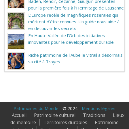
Baden, Renoir, Cézanne, Gauguin présentés
pour la première fois à l’Hermitage de Lausanne
L’Europe recèle de magnifiques roseraies qui
méritent d’être connues. Un guide nous aide à
en découvrir les secrets
En Haute Vallée de l’Orb des initiatives
innovantes pour le développement durable
Riche patrimoine de l’Aube le vitrail a désormais
sa cité à Troyes
Patrimoines du Monde
- © 2024 -
Mentions légales
Accueil
Patrimoine culturel
Traditions
Lieux
de mémoire
Territoires durables
Patrimoine