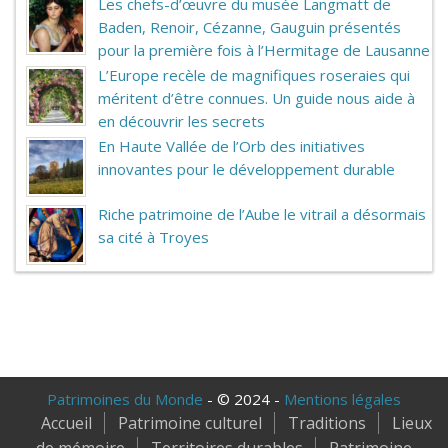
Les chefs-d’œuvre du musée Langmatt de
Baden, Renoir, Cézanne, Gauguin présentés
pour la première fois à l’Hermitage de Lausanne
L’Europe recèle de magnifiques roseraies qui
méritent d’être connues. Un guide nous aide à
en découvrir les secrets
En Haute Vallée de l’Orb des initiatives
innovantes pour le développement durable
Riche patrimoine de l’Aube le vitrail a désormais
sa cité à Troyes
Patrimoines du Monde
- © 2024 -
Mentions légales
Accueil
Patrimoine culturel
Traditions
Lieux
de mémoire
Territoires durables
Patrimoine