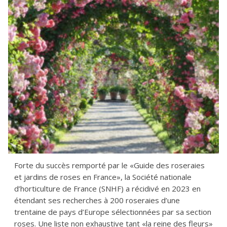
Forte du succès remporté par le «Guide des roseraies
et jardins de roses en France», la Société nationale
d’horticulture de France (SNHF) a récidivé en 2023 en
étendant ses recherches à 200 roseraies d’une
trentaine de pays d’Europe sélectionnées par sa section
roses. Une liste non exhaustive tant «la reine des fleurs»